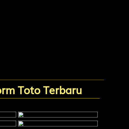
orm Toto Terbaru