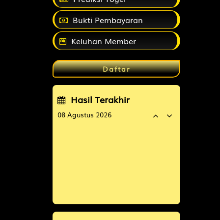
Bukti Pembayaran
Keluhan Member
Daftar
Hasil Terakhir
08 Agustus 2026
0
3
Lucky Twist
1
Europe Sicbo Dice
1
Live Plinko
Europe Suwit
g
u
n
t
i
n
g
t
e
l
u
n
j
u
k