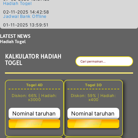
Hadiah Togel
02-11-2025 14:42:58
Jadwal Bank Offline
01-11-2025 13:59:51
LATEST
NEWS
Hadiah Togel
KALKULATOR HADIAH
TOGEL
Togel 4D
Togel 3D
Diskon: 66% | Hadiah:
Diskon: 59% | Hadiah:
x3000
x400
HITUNG
HITUNG