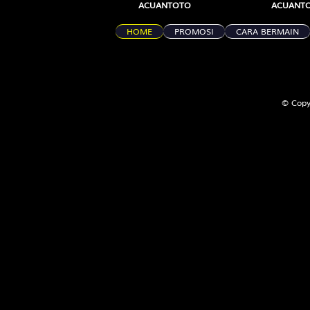
ACUANTOTO
ACUANT
HOME
PROMOSI
CARA BERMAIN
© Copy