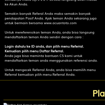
ke Akun Anda.
Semakin banyak Referal Anda maka semakin banyak
pendapatan Pasif Anda. Ajak teman Anda sekarang juga
untuk bermain bersama www.acuantoto.com
Untuk mereferensikan teman Anda, anda bisa langsung
mendaftarkan teman Anda sendiri dengan cara :
Login dahulu ke ID anda, dan pilih menu Referral.
Kemudian pilih menu Daftar Referral.
Anda juga bisa meminta bantuan CS kami untuk
mendaftarkan teman anda menggunakan referensi anda.
Untuk mengecek Referral Anda, anda bisa memilih menu
Referral kemudian pilih menu Referral Anda.
Pl