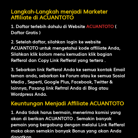
Langkah-Langkah menjadi Marketer
Affiliate di ACUANTOTO
1. Daftar terlebih dahulu di Website
ACUANTOTO
(
Daftar Gratis )
2. Setelah daftar, silahkan login ke website
ACUANTOTO untuk mengetahui kode affiliate Anda,
Silahkan klik kolom menu kemudian klik bagian
Refferal dan Copy Link Refferal yang tertera .
3. Sebarkan link Refferal Anda ke semua kontak Email
teman anda, sebarkan ke Forum atau ke semua Sosial
Media , Seperti, Google Plus, Facebook, Twitter &
lainnya, Pasang link Refrral Anda di Blog atau
Wordpress Anda.
Keuntungan Menjadi Affiliate ACUANTOTO
1. Anda tidak harus bermain, menerima komisi yang
akan di berikan ACUANTOTO . Semakin banyak
pemain yang bergabung dengan melalui Link Refferal
maka akan semakin banyak Bonus yang akan Anda
dapatkan.